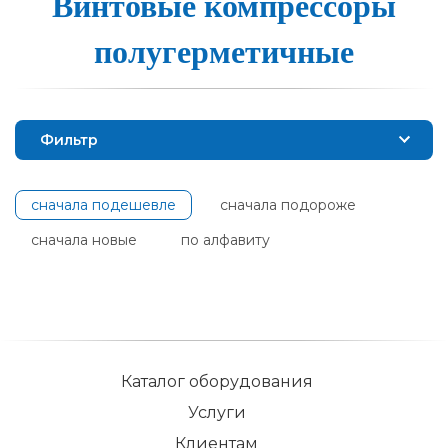
Винтовые ком­прес­со­ры
по­лу­гер­ме­тич­ные
Фильтр
сначала подешевле
сначала подороже
сначала новые
по алфавиту
Каталог оборудования
Услуги
Клиентам