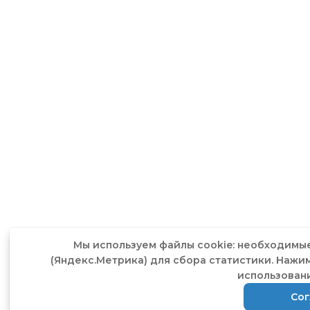
Мы используем файлы cookie: необходимые
(Яндекс.Метрика) для сбора статистики. Нажим
использован
Сог