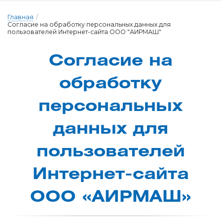
Главная
/
Согласие на обработку персональных данных для
пользователей Интернет-сайта ООО "АИРМАШ"
Согласие на
об­ра­бот­ку
пер­со­наль­ных
дан­ных для
поль­зо­ва­те­лей
Ин­тернет-сай­та
О­ОО «А­ИР­МАШ»