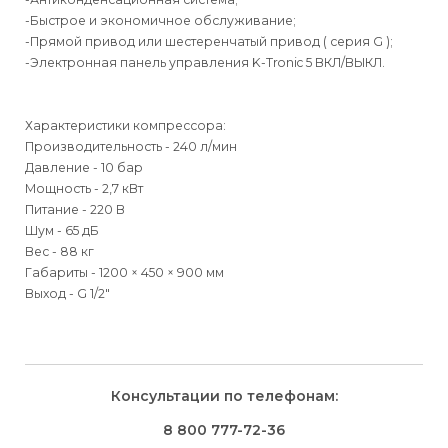
-Быстрое и экономичное обслуживание;
-Прямой привод или шестеренчатый привод ( серия G );
-Электронная панель управления K-Tronic 5 ВКЛ/ВЫКЛ.
Характеристики компрессора:
Производительность - 240 л/мин
Давление - 10 бар
Мощность - 2,7 кВт
Питание - 220 В
Шум - 65 дБ
Вес - 88 кг
Габариты - 1200 × 450 × 900 мм
Выход - G 1/2"
Для физических
Для физических
Способы
доставки
лиц
лиц
Для юридических
Для юридических
Консультации по телефонам:
⇒
лиц
лиц
Доставка осуществляется транспортными компаниями и
Способ оплаты
Правила возврата товара, приобретённого
8 800 777-72-36
оплачивается покупателем при получении заказа.