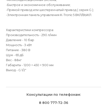
-Быстрое и экономичное обслуживание;
-Прямой привод или шестеренчатый привод ( серия G );
-Электронная панель управления K-Tronic 5 ВКЛ/ВЫКЛ.
Характеристики компрессора:
Производительность - 290 л/мин
Давление - 10 бар
Мощность - 3 кВт
Питание - 380 В
Шум - 65 дБ
Вес - 88кг
Габариты - 1200 × 450 × 900 мм
Выход - G 1/2"
Для физических
Для физических лиц
Способы
доставки
лиц
Для юридических
Для юридических
Консультации по телефонам:
⇒
лиц
лиц
Доставка осуществляется транспортными компаниями и
Способ оплаты
Правила возврата товара, приобретённого
8 800 777-72-36
оплачивается покупателем при получении заказа.