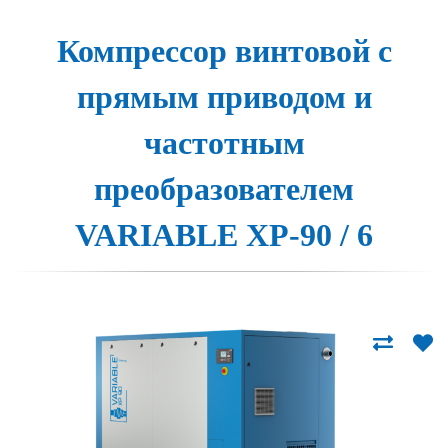
Компрессор вин­то­вой с
пря­мым при­во­дом и
час­тотным
пре­об­ра­зо­ва­те­лем
VARIABLE XP-90 / 6