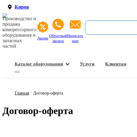
Киров
Производство и
продажа
компрессорного
оборудования и
Обратный
Написать
Акции
запасных
звонок
нам
частей
Каталог оборудования
Услуги
Клиентам
Запасные части и расходные материалы
Оборудование по подготовке сжатого воздуха
Главная
/
Договор-оферта
До­го­вор-о­фер­та