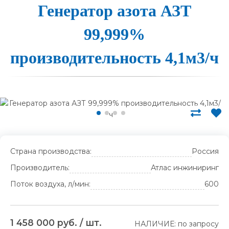
Генера­тор а­зо­та АЗТ
99,999%
про­из­во­ди­тель­ность 4,1м3/ч
Страна производства:
Россия
Производитель:
Атлас инжиниринг
Поток воздуха, л/мин:
600
1 458 000 руб. / шт.
НАЛИЧИЕ: по запросу