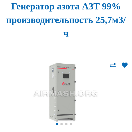
Генера­тор а­зо­та АЗТ 99%
про­из­во­ди­тель­ность 25,7м3/
ч