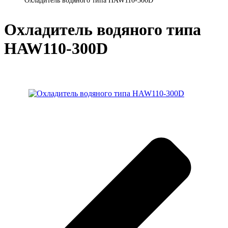
Охладитель водяного типа HAW110-300D
Ох­ла­ди­тель во­дя­но­го ти­па
HAW110-300D