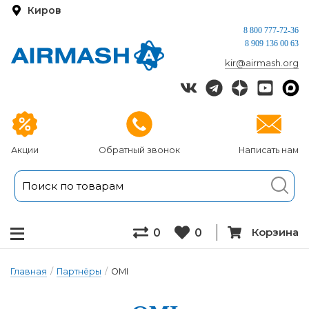
Киров
8 800 777-72-36
8 909 136 00 63
kir@airmash.org
Акции
Обратный звонок
Написать нам
Корзина
0
0
Главная
/
Партнёры
/
OMI