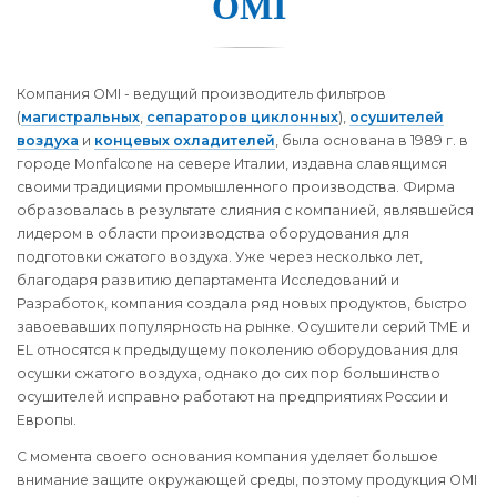
OMI
Компания OMI - ведущий производитель фильтров
(
магистральных
,
сепараторов циклонных
),
осушителей
воздуха
и
концевых охладителей
, была основана в 1989 г. в
городе Monfalcone на севере Италии, издавна славящимся
своими традициями промышленного производства. Фирма
образовалась в результате слияния с компанией, являвшейся
лидером в области производства оборудования для
подготовки сжатого воздуха. Уже через несколько лет,
благодаря развитию департамента Исследований и
Разработок, компания создала ряд новых продуктов, быстро
завоевавших популярность на рынке. Осушители серий TME и
EL относятся к предыдущему поколению оборудования для
осушки сжатого воздуха, однако до сих пор большинство
осушителей исправно работают на предприятиях Росcии и
Европы.
С момента своего основания компания уделяет большое
внимание защите окружающей среды, поэтому продукция OMI