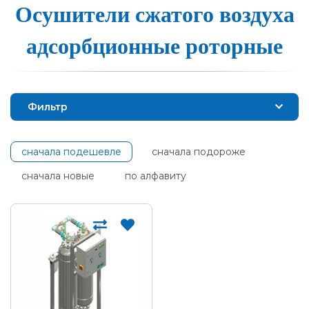
Осуши­те­ли сжа­то­го воз­ду­ха
ад­сор­бци­он­ные ро­тор­ные
Фильтр
сначала подешевле
сначала подороже
сначала новые
по алфавиту