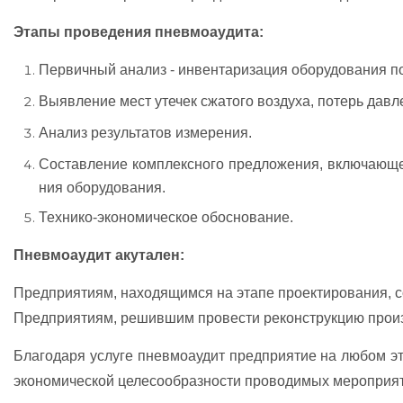
Эта­пы про­ве­де­ния пнев­мо­а­уди­та:
Пер­вич­ный ана­лиз - ин­вен­та­ри­за­ция обо­ру­до­ва­ния по
Вы­яв­ле­ние мест уте­чек сжа­то­го воз­ду­ха, по­терь дав­ле
Ана­лиз ре­зуль­та­тов из­ме­ре­ния.
Сос­тав­ле­ние ком­плек­сно­го пред­ло­же­ния, вклю­ча­юще­г
ния обо­ру­до­ва­ния.
Тех­ни­ко-эко­но­ми­чес­кое обос­но­ва­ние.
Пнев­мо­а­удит аку­та­лен:
Пред­при­яти­ям, на­хо­дя­щим­ся на эта­пе про­ек­ти­ро­ва­ния, с
Пред­при­яти­ям, ре­шив­шим про­вес­ти ре­конс­трук­цию про­из­
Бла­го­да­ря ус­лу­ге пнев­мо­а­удит пред­при­ятие на лю­бом эт
эко­но­ми­чес­кой це­ле­со­об­раз­нос­ти про­во­ди­мых ме­роп­ри­я