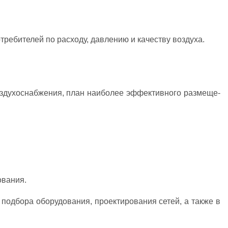
­ре­би­те­лей по рас­хо­ду, дав­ле­нию и ка­чес­тву воз­ду­ха.
оз­ду­хос­наб­же­ния, план на­ибо­лее эф­фек­тив­но­го раз­ме­ще­
­ва­ния.
д­бо­ра обо­ру­до­ва­ния, про­ек­ти­ро­ва­ния се­тей, а так­же в