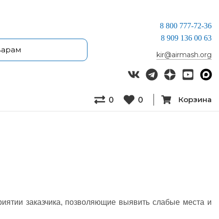
8 800 777-72-36
8 909 136 00 63
kir@airmash.org
Корзина
0
0
при­ятии за­каз­чи­ка, поз­во­ля­ющие вы­явить сла­бые мес­та и