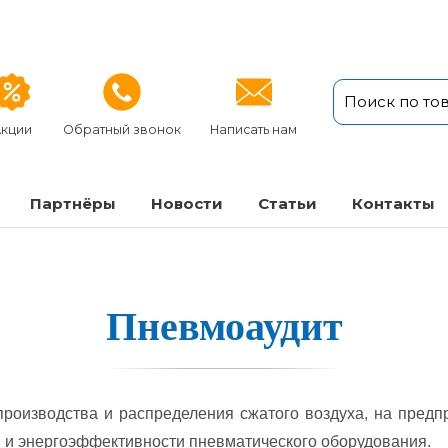
кции
Обратный звонок
Написать нам
Партнёры
Новости
Статьи
Кон­так­ты
Пневмоау­дит
ро­из­водс­тва и рас­пре­де­ле­ния сжа­то­го воз­ду­ха, на пред­
 энер­го­эф­фек­тив­нос­ти пнев­ма­ти­чес­ко­го обо­ру­до­ва­ния.