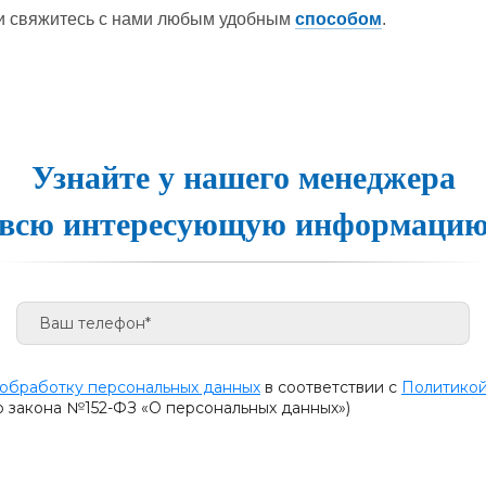
ции свя­жи­тесь с на­ми лю­бым удоб­ным
спо­со­бом
.
Узнайте у нашего менеджера
всю интересующую информаци
 обработку персональных данных
в соответствии с
Политикой
о закона №152-ФЗ «О персональных данных»)