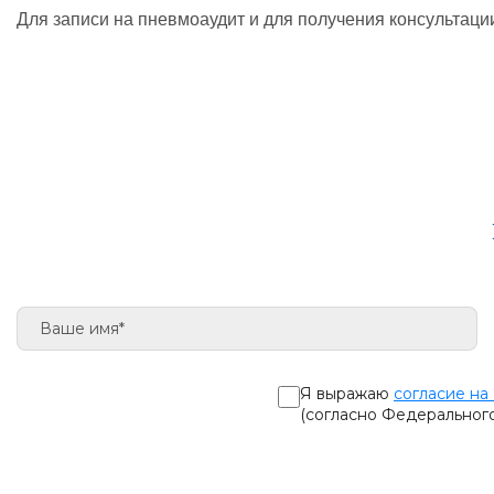
Для за­пи­си на пнев­мо­а­удит и для по­лу­че­ния кон­суль­та­
Я выражаю
согласие на
(согласно Федеральног