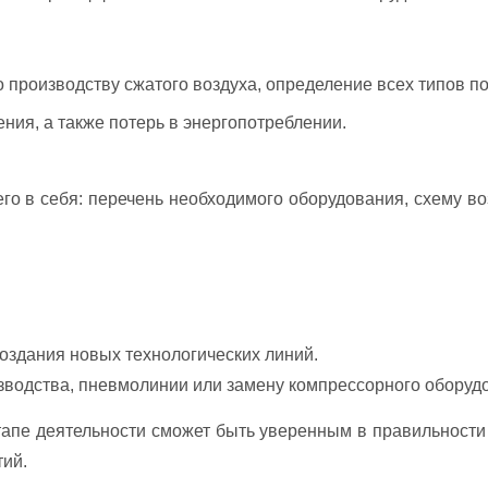
 про­из­водс­тву сжа­то­го воз­ду­ха, оп­ре­де­ле­ние всех ти­пов пот
­ния, а так­же по­терь в энер­го­пот­реб­ле­нии.
о в се­бя: пе­ре­чень не­об­хо­ди­мо­го обо­ру­до­ва­ния, схе­му в
оз­да­ния но­вых тех­но­ло­ги­чес­ких ли­ний.
водс­тва, пнев­мо­ли­нии или за­ме­ну ком­прес­сор­но­го обо­ру­до
а­пе де­ятель­нос­ти смо­жет быть уве­рен­ным в пра­виль­нос­ти по
тий.