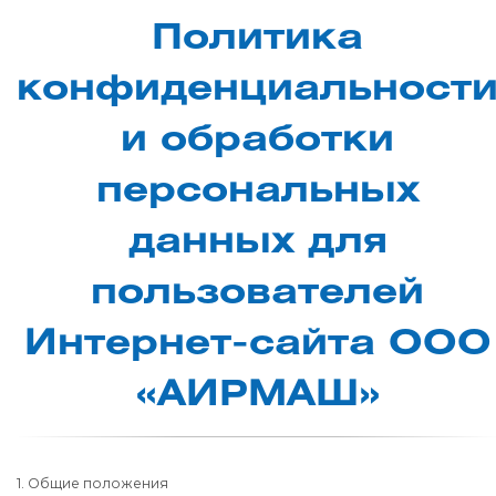
По­ли­ти­ка
кон­фи­ден­ци­аль­нос­т
и об­ра­бот­ки
пер­со­наль­ных
дан­ных для
поль­зо­ва­те­лей
Ин­тер­нет-сай­та О­ОО
«А­ИР­МАШ»
1. Общие положения