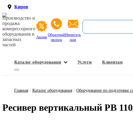
Киров
Производство и
продажа
компрессорного
оборудования и
Обратный
Написать
Акции
запасных
звонок
нам
частей
Каталог оборудования
Услуги
Клиентам
Запасные части и расходные материалы
Оборудование по подготовке сжатого воздуха
Главная
/
Каталог оборудования
/
Оборудование по подготовке с
Ре­си­вер вер­ти­каль­ный РВ 110