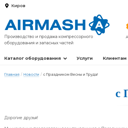
Киров
Производство и продажа компрессорного
А
оборудования и запасных частей
Каталог оборудования
Услуги
Клиентам
Запасные части и расходные материалы
Оборудование по подготовке сжатого воздуха
Главная
/
Новости
/
с Праздником Весны и Труда!
с 
Дорогие друзья!