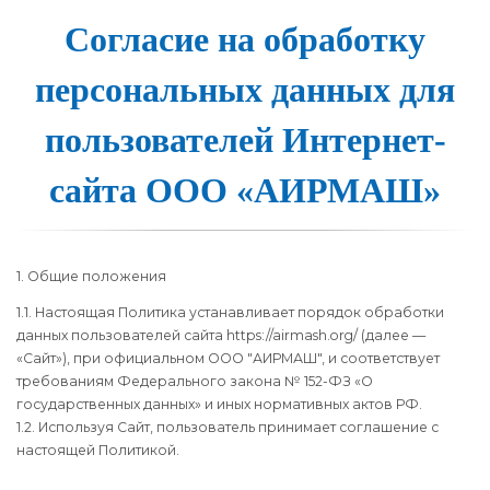
Согласие на об­ра­бот­ку
пер­со­наль­ных дан­ных для
поль­зо­ва­те­лей Ин­тернет-
сай­та О­ОО «А­ИР­МАШ»
1. Общие положения
1.1. Настоящая Политика устанавливает порядок обработки
данных пользователей сайта https://airmash.org/ (далее —
«Сайт»), при официальном ООО "АИРМАШ", и соответствует
требованиям Федерального закона № 152-ФЗ «О
государственных данных» и иных нормативных актов РФ.
1.2. Используя Сайт, пользователь принимает соглашение с
настоящей Политикой.